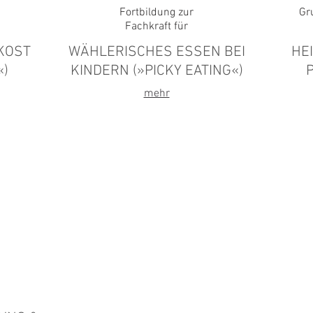
Fortbildung
zur
Gr
Fachkraft
für
KOST
WÄHLERISCHES ESSEN BEI
HE
«)
KINDERN (»PICKY EATING«)
mehr
g