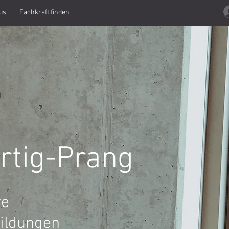
us
Fachkraft finden
n
artig-Prang
re
bildungen