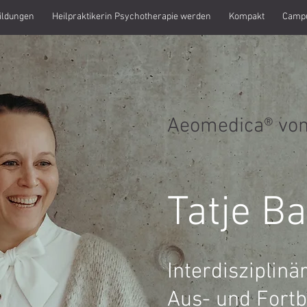
ildungen
Heilpraktikerin Psychotherapie werden
Kompakt
Camp
Aeomedica® vo
Tatje B
Interdisziplinä
Aus- und Fort