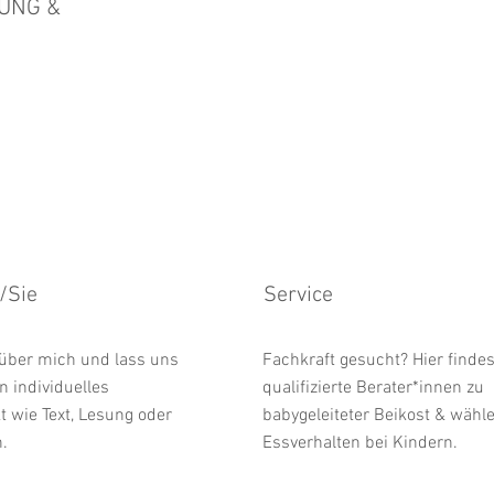
UNG &
h/Sie
Service
über mich und lass uns
Fachkraft gesucht? Hier findes
 individuelles
qualifizierte Berater*innen zu
 wie Text, Lesung oder
babygeleiteter Beikost & wäh
.
Essverhalten bei Kindern.
Klick & abonniere mich in WhatsApp,
damit du nichts mehr verpasst.