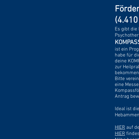
Förde
(4.410
Es gibt die
Psychother
KOMPASS 
ist ein Pr
habe für di
deine KOMP
zur Heilpra
bekommen
Bitte vere
eine Messe
Kompassför
Antrag bewi
Ideal ist d
Hebammen, 
HIER
auf de
HIER
findes