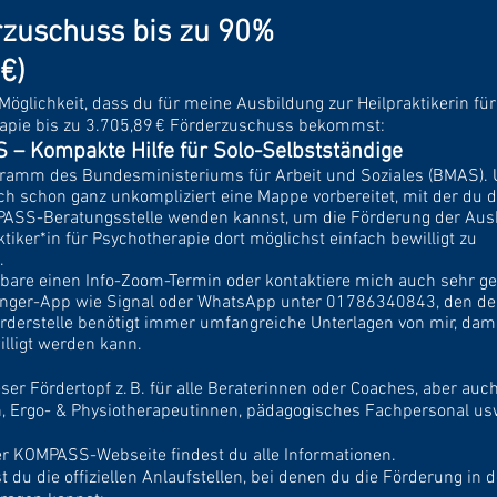
rzuschuss bis zu 90%
 €)
 Möglichkeit, dass du für meine Ausbildung zur Heilpraktikerin für
apie bis zu
3.705,89 € Förderzuschuss
bekommst:
– Kompakte Hilfe für Solo-Selbstständige
ogramm des Bundesministeriums für Arbeit und Soziales (BMAS). 
ch schon ganz unkompliziert eine Mappe vorbereitet, mit der du d
ASS-Beratungsstelle wenden kannst, um die Förderung der Aus
ktiker*in für Psychotherapie dort möglichst einfach bewilligt zu
.
inbare einen Info-Zoom-Termin oder kontaktiere mich auch sehr g
nger-App wie Signal oder WhatsApp unter 01786340843, den de
derstelle benötigt immer umfangreiche Unterlagen von mir, dami
lligt
werden
kann.
ieser Fördertopf z. B. für alle Beraterinnen oder Coaches, aber auch
Ergo- & Physiotherapeutinnen, pädagogisches Fachpersonal us
r KOMPASS-Webseite findest du alle Informationen.
t du die offiziellen Anlaufstellen, bei denen du die Förderung in 