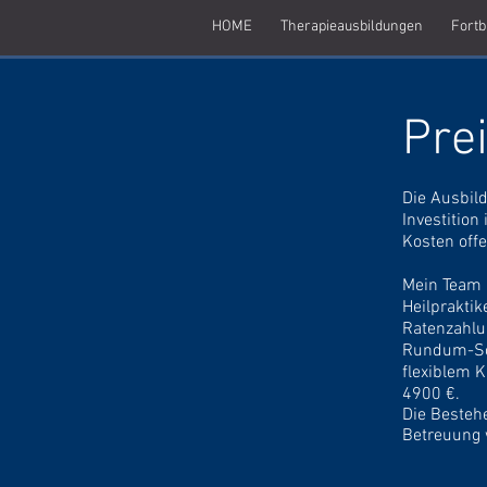
HOME
Therapieausbildungen
Fortb
Pre
Die Ausbild
Investition
Kosten off
Mein Team 
Heilpraktik
Ratenzahl
Rundum-Sor
flexiblem K
4900 €.
Die Besteh
Betreuung