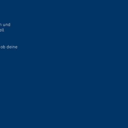
n und
ll
 ob deine