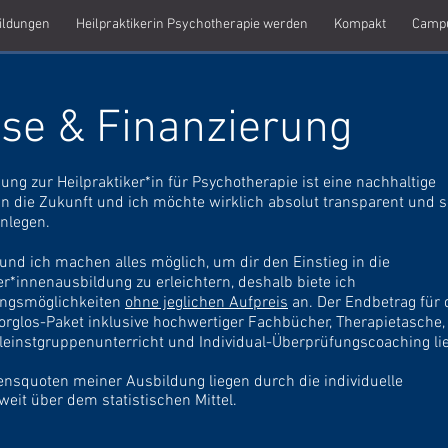
ildungen
Heilpraktikerin Psychotherapie werden
Kompakt
Camp
ise & Finanzierung
ung zur Heilpraktiker*in für
Psychotherapie
ist eine nachhaltige
 in die Zukunft und ich möchte wirklich absolut
transparent
und se
enlegen.
und ich machen alles möglich, um dir
den Einstieg in die
er*innenausbildung zu erleichtern, deshalb biete ich
ungsmöglichkeiten
ohne jeglichen Aufpreis
an. Der Endbetrag für 
glos-Paket inklusive hochwertiger Fachbücher, Therapietasche,
leinstgruppenunterricht und Individual-Überprüfungscoaching lie
ensquoten meiner Ausbildung liegen durch die individuelle
weit über dem statistischen Mittel.