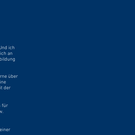
Und ich
ich an
bildung
erne über
ine
t der
 für
w.
deiner