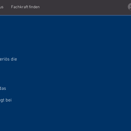
us
Fachkraft finden
riös die
das
gt bei