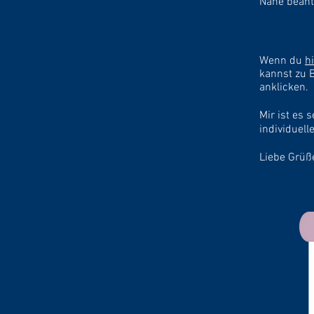
Nähe beant
Wenn du
hi
kannst zu 
anklicken.
Mir ist es 
individuell
Liebe Grüß