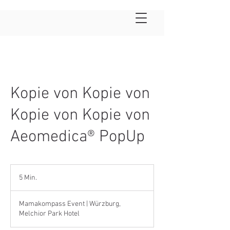
Kopie von Kopie von
Kopie von Kopie von
Aeomedica® PopUp
5 Min.
5
M
i
Mamakompass Event | Würzburg,
n
Melchior Park Hotel
.