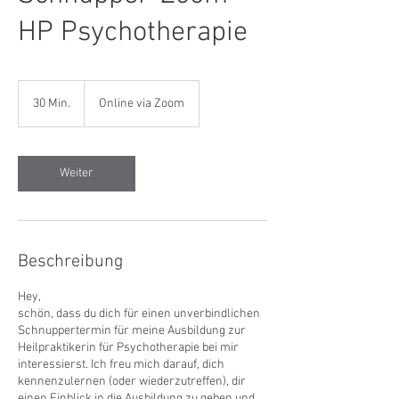
HP Psychotherapie
30 Min.
3
Online via Zoom
0
M
i
n
Weiter
.
Beschreibung
Hey,
schön, dass du dich für einen unverbindlichen
Schnuppertermin für meine Ausbildung zur
Heilpraktikerin für Psychotherapie bei mir
interessierst. Ich freu mich darauf, dich
kennenzulernen (oder wiederzutreffen), dir
einen Einblick in die Ausbildung zu geben und