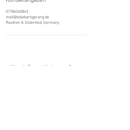
Kontaktangaben
01786340843
mail@tatjebartigprang.de
Reuthen 8, Ostenfeld, Germany
Alles als Erste mitbekommen?
Na, sicher!
Email
*
Newsletter abonnieren