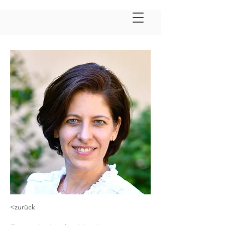
<zurück