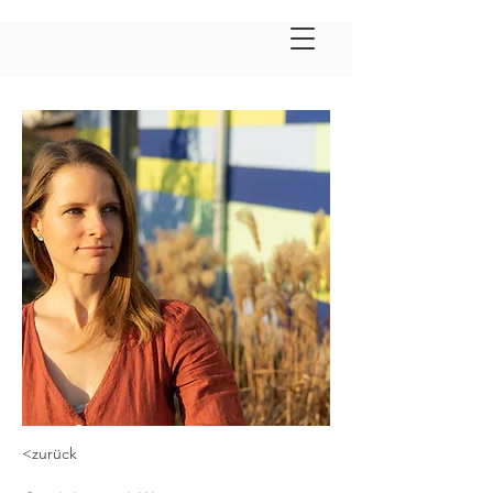
<zurück