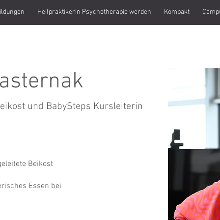
ildungen
Heilpraktikerin Psychotherapie werden
Kompakt
Camp
Masternak
Beikost und BabySteps Kursleiterin
geleitete Beikost
lerisches Essen bei