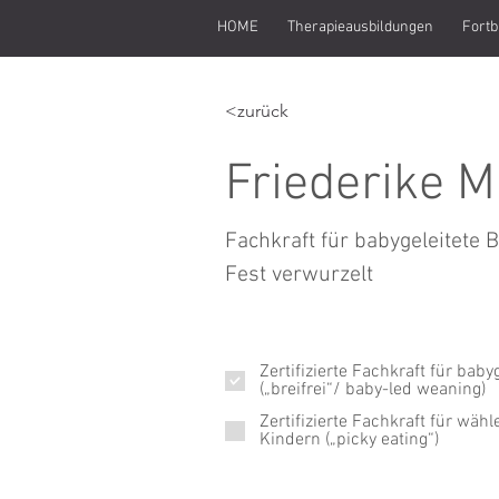
HOME
Therapieausbildungen
Fortb
<zurück
Friederike 
Fachkraft für babygeleitete 
Fest verwurzelt
Zertifizierte Fachkraft für baby
(„breifrei“/ baby-led weaning)
Zertifizierte Fachkraft für wäh
Kindern („picky eating“)