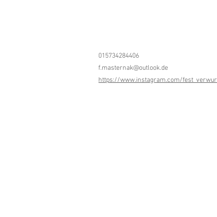
015734284406
f.masternak@outlook.de
https://www.instagram.com/fest_verwur