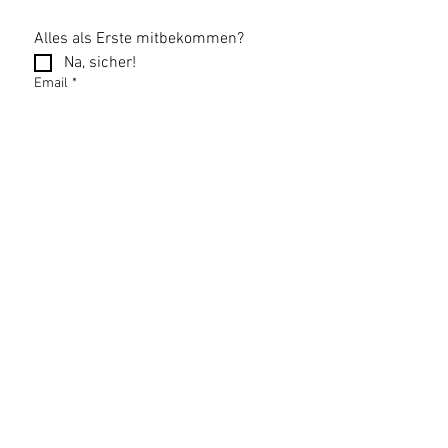
Alles als Erste mitbekommen?
Na, sicher!
Email
*
Newsletter abonnieren
Datenschutzerklärung
Impressum
AGB