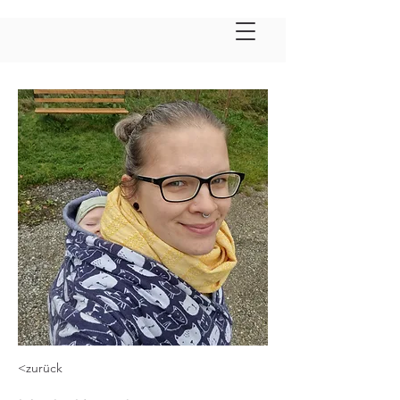
<zurück