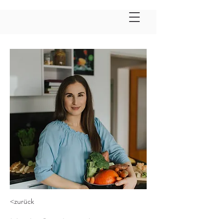
<zurück