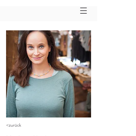
<zurück