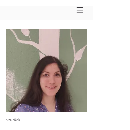
<zurück