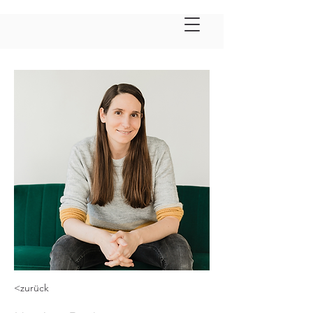
<zurück