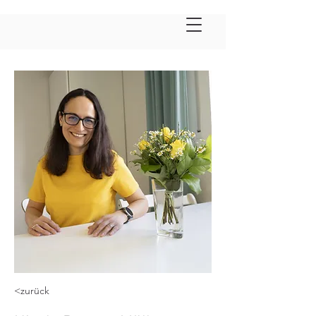
<zurück