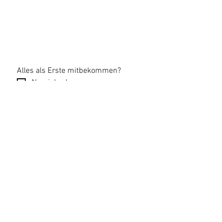
Alles als Erste mitbekommen?
Na, sicher!
Email
*
Newsletter abonnieren