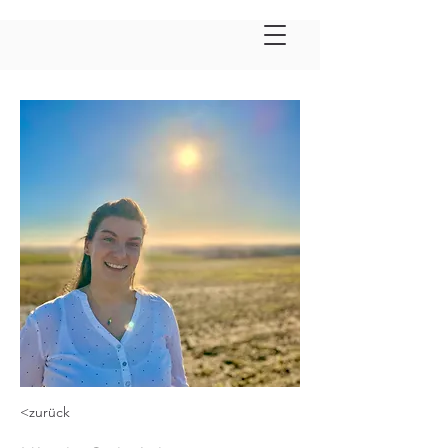
<zurück