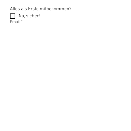
Alles als Erste mitbekommen?
Na, sicher!
Email
*
Newsletter abonnieren
Datenschutzerklärung
Impressum
AGB
Bildnachweise