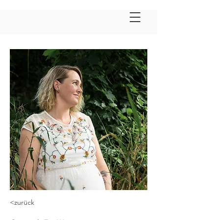
<zurück