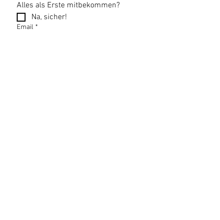
Alles als Erste mitbekommen?
Na, sicher!
Email
*
Newsletter abonnieren
Datenschutzerklärung
Impressum
AGB
Bildnachweise