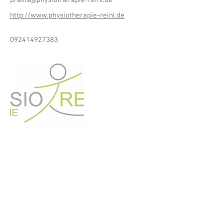
praxis@physiotherapie-reinl.de
http://www.physiotherapie-reinl.de
092414927383