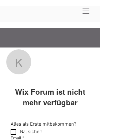
Weitere Optionen
Folgen
kontakt
kontakt
Wix Forum ist nicht
Fachkraft BLW
+
4
mehr verfügbar
Diese Anwendung wurde eingestellt.
Wenn Sie eine Community-App
Alles als Erste mitbekommen?
benötigen, verwenden Sie Wix Groups.
Na, sicher!
Email
*